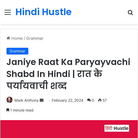
Hindi Hustle
Menu
S
fo
Home
/
Grammar
Grammar
Janiye Raat Ka Paryayvachi
Shabd In Hindi | रात के
पर्यायवाची शब्द
Send
Mark Anthony
February 22, 2024
0
57
an
1 minute read
email