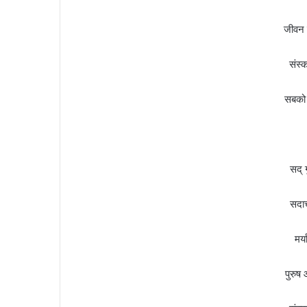
जीवन म
संस्क
सबको 
सद् ग
सदाच
मर्
पुरुष