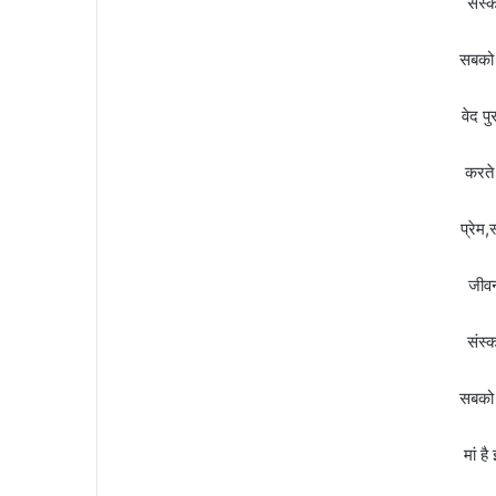
संस्क
सबको 
वेद प
करते
प्रेम,
जीवन
संस्क
सबको 
मां ह