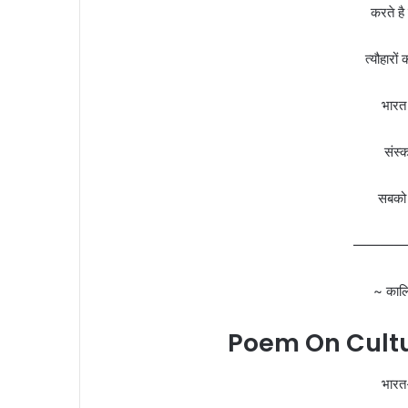
करते ह
त्यौहारो
भारत 
संस्क
सबको 
————
~ कालि
Poem On Cultur
भारत-