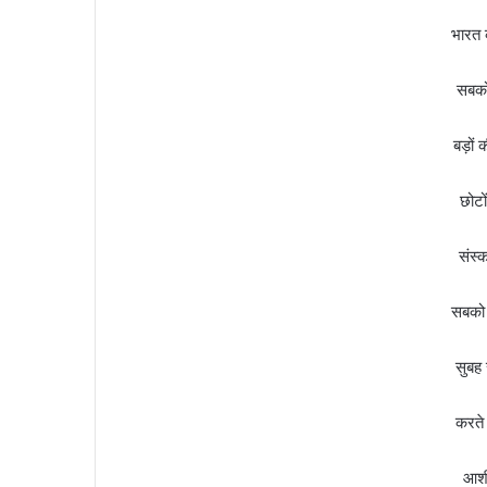
भारत क
सबको
बड़ों 
छोटों
संस्क
सबको 
सुबह 
करते 
आशीष