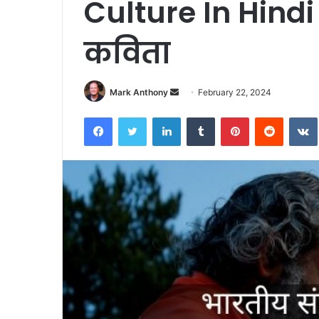
Culture In Hindi |
कविता
Send
Mark Anthony
February 22, 2024
an
Facebook
Twitter
LinkedIn
Tumblr
Pinterest
Reddit
email