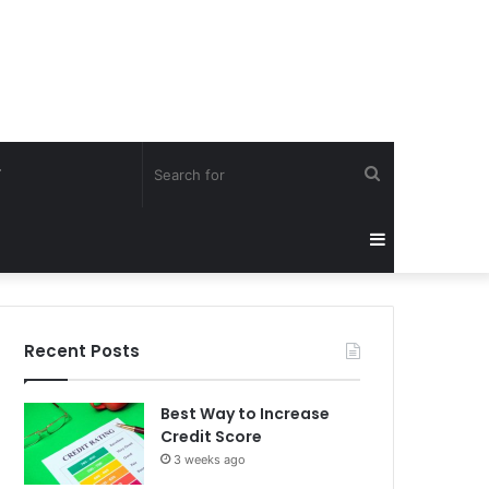
Search
Y
for
Sidebar
Recent Posts
Best Way to Increase
Credit Score
3 weeks ago