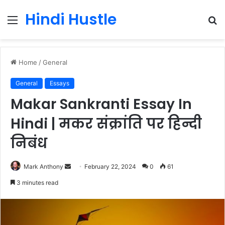
Hindi Hustle
Menu
S
fo
Home
/
General
General
Essays
Makar Sankranti Essay In
Hindi | मकर संक्रांति पर हिन्दी
निबंध
Send
Mark Anthony
February 22, 2024
0
61
an
3 minutes read
email